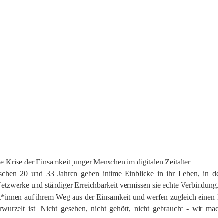
CHEN MIR UND
Dokumentarfilm
2026
Regie | Frederike Hagedorn
Produktion | Filmakademie Baden-Württemberg
 Krise der Einsamkeit junger Menschen im digitalen Zeitalter.
schen 20 und 33 Jahren geben intime Einblicke in ihr Leben, in d
r Netzwerke und ständiger Erreichbarkeit vermissen sie echte Verbindung
st*innen auf ihrem Weg aus der Einsamkeit und werfen zugleich einen 
rwurzelt ist. Nicht gesehen, nicht gehört, nicht gebraucht - wir m